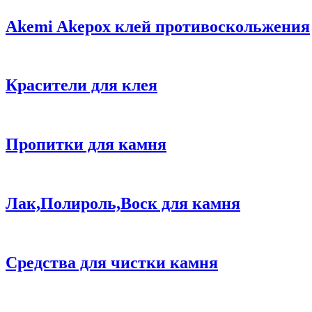
Akemi Akepox клей противоскольжения
️Красители для клея
️Пропитки для камня
️Лак,Полироль,Воск для камня
️Средства для чистки камня